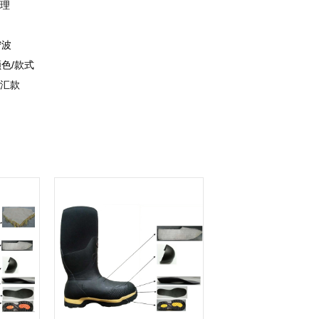
理
宁波
颜色/款式
汇款