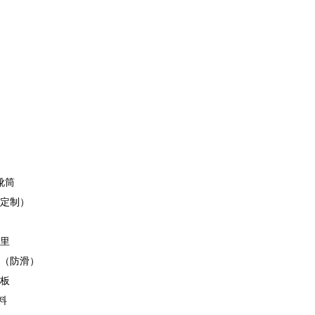
靴筒
定制）
里
（防滑）
钢板
料