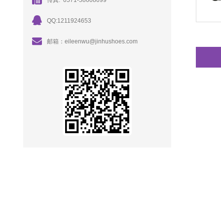
传真: 0571-58608099
QQ:1211924653
邮箱：eileenwu@jinhushoes.com