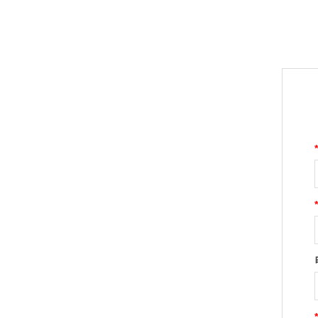
*
*
*